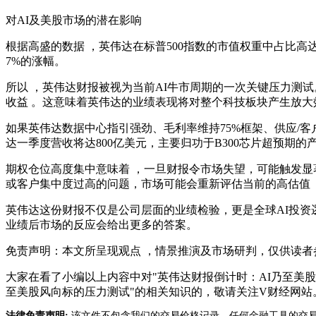
对AI及美股市场的潜在影响
根据高盛的数据 ，英伟达在标普500指数的市值权重中占比高达9%
7%的涨幅。
所以 ，英伟达财报被视为当前AI牛市周期的一次关键压力测试
收益 。这意味着英伟达的业绩表现将对整个科技板块产生放
如果英伟达数据中心指引强劲、毛利率维持75%框架、供
达一季度营收将达800亿美元，主要归功于B300芯片超预期的产能爬坡
期权仓位高度集中意味着 ，一旦财报令市场失望 ，可能
或客户集中度过高的问题，市场可能会重新评估当前的高估值（市盈
英伟达这份财报不仅是公司层面的业绩检验，更是全球AI投
业绩后市场的反应会给出更多的答案。
免责声明：本文所呈现观点 ，情景推演及市场研判，仅供读者参
大家在看了小编以上内容中对"英伟达财报倒计时：AI乃至美股风向
至美股风向标的压力测试"的相关知识的，敬请关注V财经网站
法律免责声明:
该文件不包含我们的交易价格记录、任何金融工具的交易