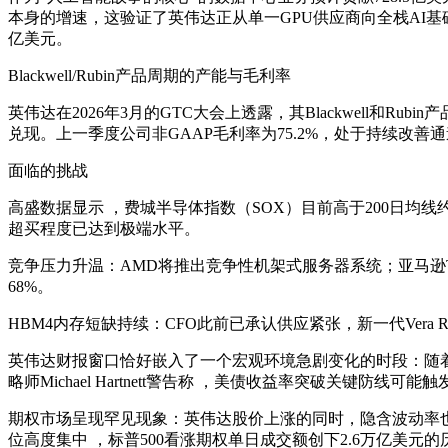
本身的增速，这验证了英伟达正从单一GPU供应商向全栈AI基础设
亿美元。
Blackwell/Rubin产品周期的产能与毛利率
英伟达在2026年3月的GTC大会上透露，其Blackwell
兑现。上一季度公司非GAAP毛利率为75.2%，处于持续改善通道
面临的挑战
高盛数据显示 ，费城半导体指数（SOX）目前高于200日均线约60
超买程度已达到极端水平 。
竞争压力升温：AMD将推出竞争性机架式服务器系统；亚马逊Traini
68%。
HBM4内存短缺持续：CFO此前已承认供应紧张，新一代Vera 
英伟达财报窗口恰好嵌入了一个宏观环境急剧变化的时段：随着美联储年内
略师Michael Hartnett警告称 ，美债收益率突破关键防线可能触
期权市场呈现罕见现象：英伟达股价上涨的同时 ，隐含波动率也在同
位高度集中 ，标普500看涨期权单日成交额创下2.6万亿美元的历史