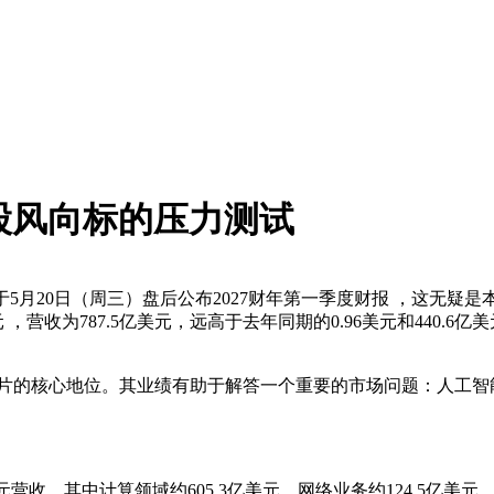
股风向标的压力测试
日（周三）盘后公布2027财年第一季度财报 ，这无疑是本财报季
 ，营收为787.5亿美元，远高于去年同期的0.96美元和440.
性能芯片的核心地位。其业绩有助于解答一个重要的市场问题：人
，其中计算领域约605.3亿美元，网络业务约124.5亿美元 