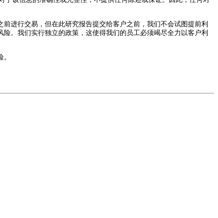
之前进行交易，但在此研究报告提交给客户之前，我们不会试图提前利
风险。我们实行独立的政策，这使得我们的员工必须竭尽全力以客户利
险。