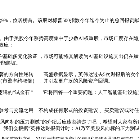
，位居榜首。该股对标普500指数今年迄今为止的总回报贡献了2
。由于美股今年涨势高度集中于少数AI权重股，市场广度存在隐
大效应：
应/客户基础多元化验证 ，市场可能将其解读为AI基础设施支出仍在加速的
。
触发显著的方向性逆转——高盛数据显示，英伟达过去5次财报后的
率约48倍） ，并引发更广泛的风险资产回调 。
资逻辑的“试金石 ”——它将回答一个重要问题：人工智能基础设施
考与交流之用，不构成任何形式的投资建议 、买卖建议或对任何
标的压力测试"的介绍后应该都清楚了吧 ，希望对大家有所帮
。我们会根据"英伟达财报倒计时：AI乃至美股风向标的压力测试"给
条约或招标文件。XM对于该信息所产生的作用和影响不承担任何责任。