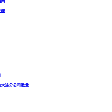
指南
技能
司
构大连分公司数量